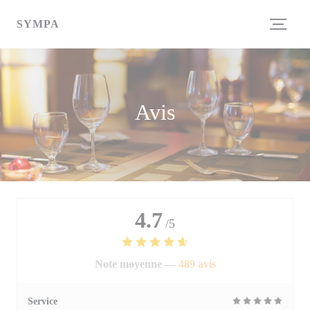
Personnalisation de vos choix en matière de cookies
SYMPA
Avis
4.7
/5
Note moyenne —
489 avis
Service