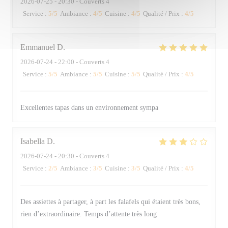
2026-07-25
- 20:30 - Couverts 4
Service
:
5
/5
Ambiance
:
4
/5
Cuisine
:
4
/5
Qualité / Prix
:
4
/5
Emmanuel
D
2026-07-24
- 22:00 - Couverts 4
Service
:
5
/5
Ambiance
:
5
/5
Cuisine
:
5
/5
Qualité / Prix
:
4
/5
Excellentes tapas dans un environnement sympa
Isabella
D
2026-07-24
- 20:30 - Couverts 4
Service
:
2
/5
Ambiance
:
3
/5
Cuisine
:
3
/5
Qualité / Prix
:
4
/5
Des assiettes à partager, à part les falafels qui étaient très bons,
rien d’extraordinaire. Temps d’attente très long