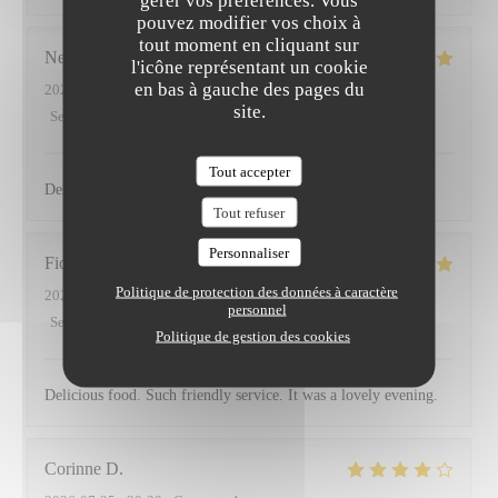
pouvez modifier vos choix à
tout moment en cliquant sur
Neslihan
S
l'icône représentant un cookie
en bas à gauche des pages du
2026-07-30
- 19:30 - Couverts 2
site.
Service
:
5
/5
Ambiance
:
5
/5
Cuisine
:
5
/5
Qualité / Prix
:
5
/5
Tout accepter
Delicious plates with with cool tattooed staffs💁🏽‍♂️
Tout refuser
Personnaliser
Fiona
K
Politique de protection des données à caractère
2026-07-28
- 19:00 - Couverts 6
personnel
Service
:
5
/5
Ambiance
:
5
/5
Cuisine
:
5
/5
Qualité / Prix
:
5
/5
Politique de gestion des cookies
Delicious food. Such friendly service. It was a lovely evening.
Corinne
D