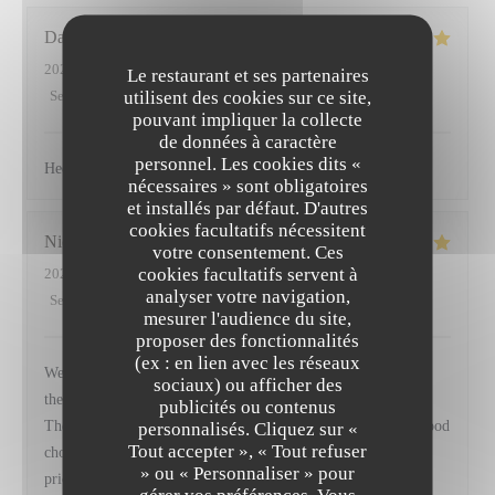
Dave
D
2026-07-30
- 20:00 - Couverts 2
Le restaurant et ses partenaires
utilisent des cookies sur ce site,
Service
:
5
/5
Ambiance
:
4
/5
Cuisine
:
5
/5
Qualité / Prix
:
5
/5
pouvant impliquer la collecte
de données à caractère
personnel. Les cookies dits «
Heerlijke gerechten en uitstekende bediening!
nécessaires » sont obligatoires
et installés par défaut. D'autres
cookies facultatifs nécessitent
Nicola
L
votre consentement. Ces
cookies facultatifs servent à
2026-07-31
- 13:00 - Couverts 2
analyser votre navigation,
Service
:
5
/5
Ambiance
:
4
/5
Cuisine
:
5
/5
Qualité / Prix
:
5
/5
mesurer l'audience du site,
proposer des fonctionnalités
(ex : en lien avec les réseaux
We enjoyed a great lunch here. The food was seasonal and all
sociaux) ou afficher des
the dishes we enjoyed were well executed and keenly priced.
publicités ou contenus
The octopus and gazpacho were especially good. There is a good
personnalisés. Cliquez sur «
SYMPA
Tout accepter », « Tout refuser
choice of wines by the glass and some excellent beers. Well
» ou « Personnaliser » pour
priced for the quality of the food-great service too.
gérer vos préférences. Vous