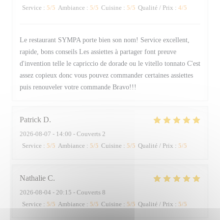
Service
:
5
/5
Ambiance
:
5
/5
Cuisine
:
5
/5
Qualité / Prix
:
4
/5
Le restaurant SYMPA porte bien son nom! Service excellent,
rapide, bons conseils Les assiettes à partager font preuve
d'invention telle le capriccio de dorade ou le vitello tonnato C'est
assez copieux donc vous pouvez commander certaines assiettes
puis renouveler votre commande Bravo!!!
Patrick
D
2026-08-07
- 14:00 - Couverts 2
Service
:
5
/5
Ambiance
:
5
/5
Cuisine
:
5
/5
Qualité / Prix
:
5
/5
Nathalie
C
2026-08-04
- 20:15 - Couverts 8
Service
:
5
/5
Ambiance
:
5
/5
Cuisine
:
5
/5
Qualité / Prix
:
5
/5