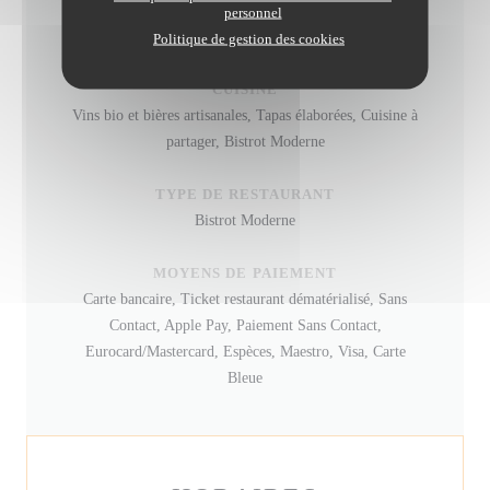
personnel
INFOS PRATIQUES
Politique de gestion des cookies
CUISINE
Vins bio et bières artisanales, Tapas élaborées, Cuisine à
partager, Bistrot Moderne
TYPE DE RESTAURANT
Bistrot Moderne
MOYENS DE PAIEMENT
Carte bancaire, Ticket restaurant dématérialisé, Sans
Contact, Apple Pay, Paiement Sans Contact,
Eurocard/Mastercard, Espèces, Maestro, Visa, Carte
Bleue