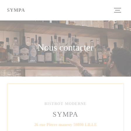
Personnalisation de vos choix en matière de cookies
SYMPA
Nous contacter
BISTROT MODERNE
SYMPA
((ouvre une nouvell
26 rue Pierre mauroy 59800 LILLE