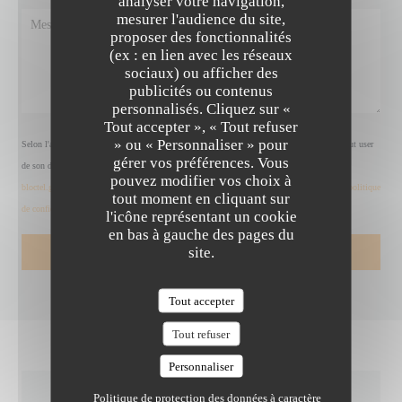
analyser votre navigation,
mesurer l'audience du site,
proposer des fonctionnalités
(ex : en lien avec les réseaux
sociaux) ou afficher des
publicités ou contenus
personnalisés. Cliquez sur «
SYMPA
Tout accepter », « Tout refuser
» ou « Personnaliser » pour
Selon l'article L.223-2 du code de la consommation, il est rappelé que le consommateur peut user
gérer vos préférences. Vous
de son droit à s'inscrire sur la liste d'opposition au démarchage téléphonique Bloctel :
pouvez modifier vos choix à
bloctel.gouv.fr
. Pour plus d'informations sur le traitement de vos données, consultez notre
politique
tout moment en cliquant sur
de confidentialité
.
l'icône représentant un cookie
en bas à gauche des pages du
site.
Tout accepter
Tout refuser
Personnaliser
Politique de protection des données à caractère