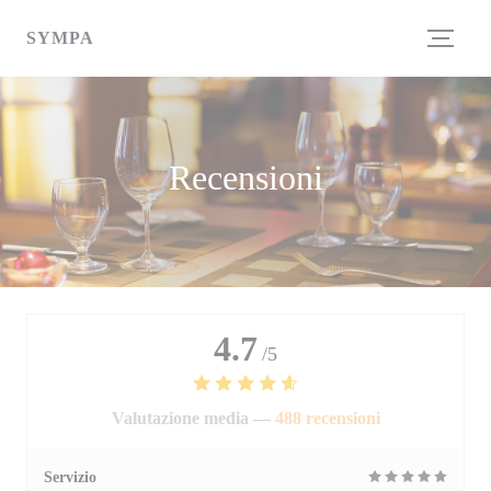
Personalizzazione delle tue scelte sui cookie
SYMPA
Recensioni
4.7
/5
Valutazione media —
488 recensioni
Servizio