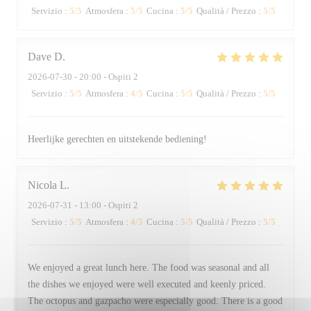
Servizio
:
5
/5
Atmosfera
:
5
/5
Cucina
:
5
/5
Qualità / Prezzo
:
5
/5
Dave
D
2026-07-30
- 20:00 - Ospiti 2
Servizio
:
5
/5
Atmosfera
:
4
/5
Cucina
:
5
/5
Qualità / Prezzo
:
5
/5
Heerlijke gerechten en uitstekende bediening!
Nicola
L
2026-07-31
- 13:00 - Ospiti 2
Servizio
:
5
/5
Atmosfera
:
4
/5
Cucina
:
5
/5
Qualità / Prezzo
:
5
/5
We enjoyed a great lunch here. The food was seasonal and all
the dishes we enjoyed were well executed and keenly priced.
The octopus and gazpacho were especially good. There is a good