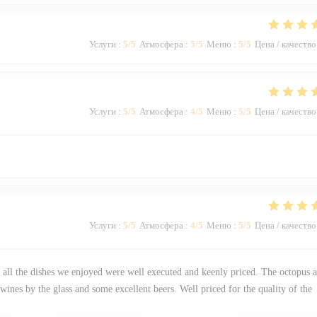
Услуги
:
5
/5
Атмосфера
:
5
/5
Меню
:
5
/5
Цена / качество
Услуги
:
5
/5
Атмосфера
:
4
/5
Меню
:
5
/5
Цена / качество
Услуги
:
5
/5
Атмосфера
:
4
/5
Меню
:
5
/5
Цена / качество
 all the dishes we enjoyed were well executed and keenly priced. The octopus 
ines by the glass and some excellent beers. Well priced for the quality of the