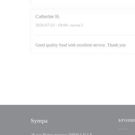
Catherine
H
2026-07-22
- 19:00 - гости 2
Good quality food with excellent service. Thank you
Sympa
БРОНИ
((открывается в новом 
26 rue Pierre mauroy 59800 LILLE