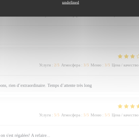
undefined
Услуги
:
5
/5
Атмосфера
:
5
/5
Меню
:
5
/5
Цена / качество
Услуги
:
2
/5
Атмосфера
:
3
/5
Меню
:
3
/5
Цена / качество
s bons, rien d’extraordinaire. Temps d’attente très long
Услуги
:
5
/5
Атмосфера
:
5
/5
Меню
:
5
/5
Цена / качество
n s'est régalées! A refaire...