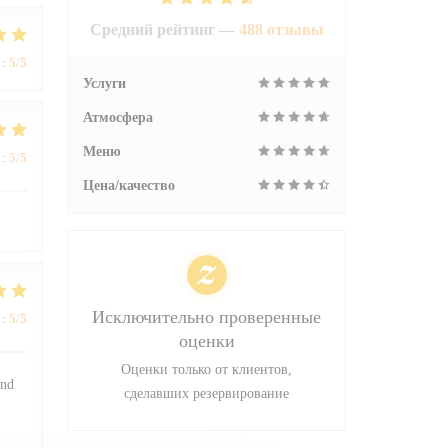
Средний рейтинг —
488 отзывы
:
5
/5
Услуги
Атмосфера
Меню
:
5
/5
Цена/качество
Исключительно проверенные
:
5
/5
оценки
Оценки только от клиентов,
and
сделавших резервирование