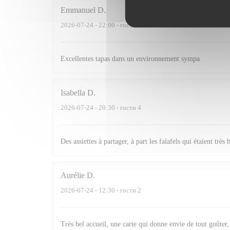
Emmanuel
D
2026-07-24
- 22:00 - гости 4
Excellentes tapas dans un environnement sympa
Isabella
D
2026-07-24
- 20:30 - гости 4
Des assiettes à partager, à part les falafels qui étaient trè
Aurélie
D
2026-07-24
- 12:30 - гости 2
Très bel accueil, une carte qui donne envie de tout goûter, o