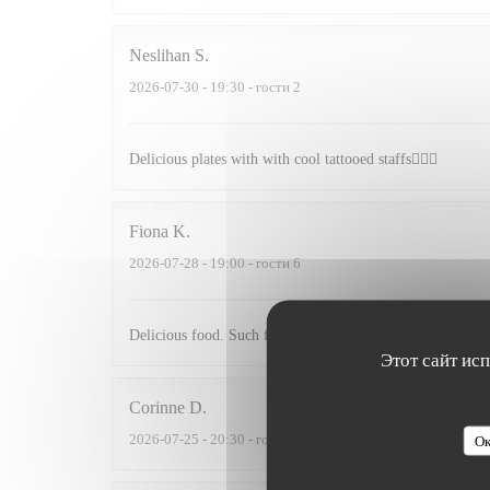
Neslihan
S
2026-07-30
- 19:30 - гости 2
Delicious plates with with cool tattooed staffs💁🏽‍♂️
Fiona
K
2026-07-28
- 19:00 - гости 6
Delicious food. Such friendly service. It was a lovely eve
Этот сайт ис
Corinne
D
2026-07-25
- 20:30 - гости 4
Ок