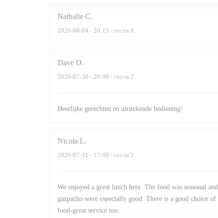
Nathalie
C
2026-08-04
- 20:15 - гости 8
Dave
D
2026-07-30
- 20:00 - гости 2
Heerlijke gerechten en uitstekende bediening!
Nicola
L
2026-07-31
- 13:00 - гости 2
We enjoyed a great lunch here. The food was seasonal and
gazpacho were especially good. There is a good choice of w
food-great service too.