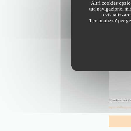
Altri cookies opzio
tua navigazione, mis
o visualizzare 
'Personalizza' per g
In conformità al C
registrodelleopposi