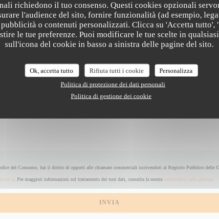
nali richiedono il tuo consenso. Questi cookies opzionali servo
Vuoi contattarci?
urare l'audience del sito, fornire funzionalità (ad esempio, lega
Compila il modulo sottostante!
pubblicità o contenuti personalizzati. Clicca su 'Accetta tutto', '
estire le tue preferenze. Puoi modificare le tue scelte in qualsi
SYMPA
sull'icona del cookie in basso a sinistra delle pagine del sito.
Ok, accetta tutto
Rifiuta tutti i cookie
Personalizza
Politica di protezione dei dati personali
Politica di gestione dei cookie
odice del Consumo, hai il diritto di opporti alle chiamate commerciali iscrivendoti al Registro Pubblico delle 
zioni.it
. Per maggiori informazioni sul trattamento dei tuoi dati, consulta la nostra
informativa sulla privacy
.