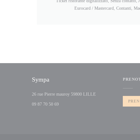
Ticket ristorante digitalizzato, Senza contatto,
Eurocard / Mastercard, Contanti, Ma
Sympa
PRENO
((apre una nuova finestra
26 rue Pierre mauroy 59800 LILLE
PREN
09 87 70 50 69