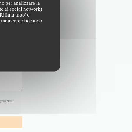
no per analizzare la
te ai social network)
Rifiuta tutto' o
asi momento cliccando
Opposizioni: