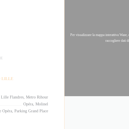
Per visualizzare la mappa interattiva Waze
raccogliere dati 
NE
((apre una nuova finestra))
0 LILLE
 Lille Flandres, Metro Rihour
Opéra, Molinel
le Opéra, Parking Grand Place