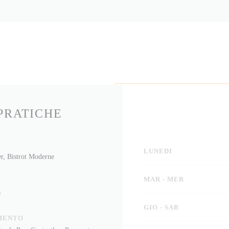
PRATICHE
LUNEDI
er, Bistrot Moderne
MAR
-
MER
e
GIO
-
SAB
MENTO