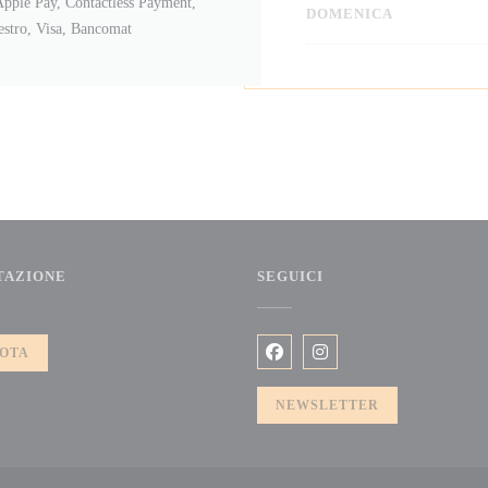
 Apple Pay, Contactless Payment,
DOMENICA
estro, Visa, Bancomat
TAZIONE
SEGUICI
))
OTA
Facebook ((apre una nuova fine
Instagram ((apre una nuo
NEWSLETTER