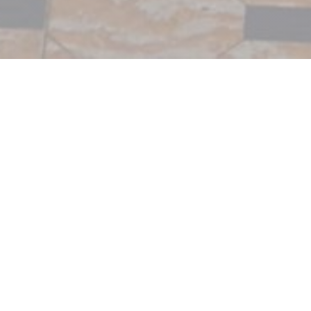
SYMPA
|
LILLE