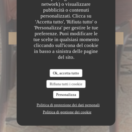
network) o visualizzare
BISTROT MODERNE
•
LILLE
pubblicità o contenuti
SYMPA
personalizzati. Clicca su
Sympa
'Accetta tutto', 'Rifiuta tutto' o
'Personalizza' per gestire le tue
preferenze. Puoi modificare le
PRENOTA
tue scelte in qualsiasi momento
cliccando sull'icona del cookie
in basso a sinistra delle pagine
del sito.
Ok, accetta tutto
Rifiuta tutti i cookie
Personalizza
Politica di protezione dei dati personali
Politica di gestione dei cookie