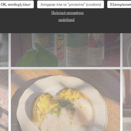
OK, αποδοχή όλων
Απόρριψε όλα τα "μπισκότα" (cookies)
Εξατομίκευσ
Πολιτική απορρήτου
undefined