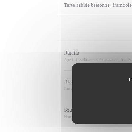
Tarte sablée bretonne, frambo
Ratafia
Apéritif traditionnel champenois, fruité 
T
Blida de champagne
Pas de flûtes ici ! Chez nous on sert le 
Sourire
Notre cocktail signature ! Crème de cass