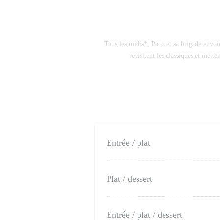
Tous les midis*, Paco et sa brigade envoie
revisitent les classiques et mett
Entrée / plat
Plat / dessert
Entrée / plat / dessert