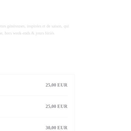
tes généreuses, inspirées et de saison, qui
ine, hors week-ends & jours fériés
25,00 EUR
25,00 EUR
30,00 EUR