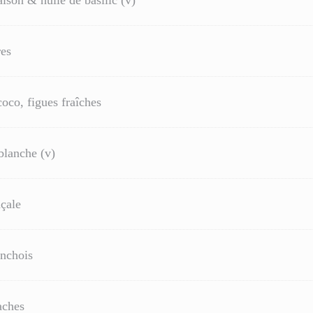
ison & huile de basilic (v)
res
coco, figues fraîches
blanche (v)
nçale
anchois
aches