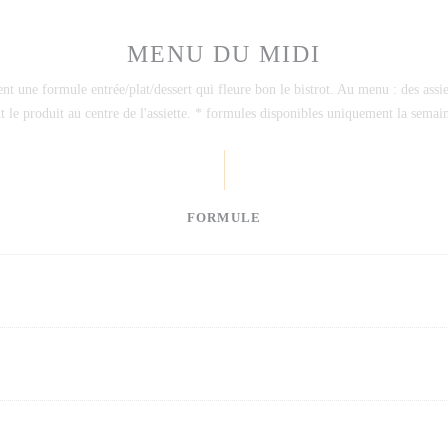
MENU DU MIDI
nt une formule entrée/plat/dessert qui fleure bon le bistrot. Au menu : des assiet
ent le produit au centre de l'assiette. * formules disponibles uniquement la sema
FORMULE